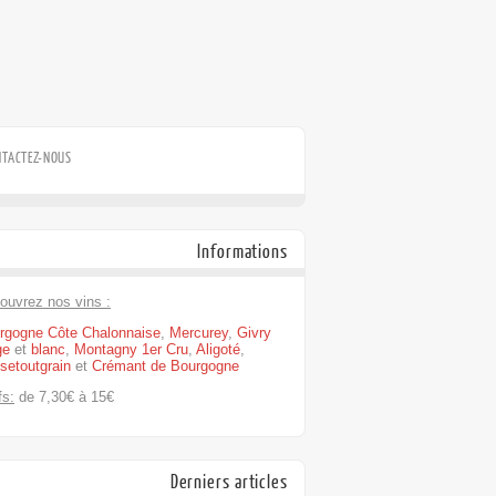
NTACTEZ-NOUS
Informations
ouvrez nos vins :
rgogne Côte Chalonnaise
,
Mercurey
,
Givry
ge
et
blanc
,
Montagny 1er Cru
,
Aligoté
,
setoutgrain
et
Crémant de Bourgogne
fs:
de 7,30€ à 15€
Derniers articles