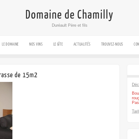
Domaine de Chamilly
Duréault Père et fils
LE DOMAINE
NOS VINS
LE GÎTE
ACTUALITÉS
TROUVEZ-NOUS
CO
rrasse de 15m2
Déc
Bou
rou
Pas
Tari